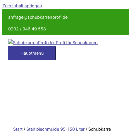
Zum Inhalt springen
anfrage@schubkarrenprofi.de
0202 / 946 49 558
Hauptmenü
Start
/
Stahlblechmulde 95-150 Liter
/ Schubkarre