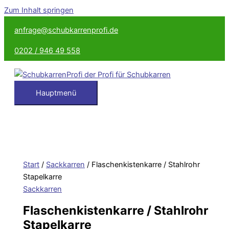
Zum Inhalt springen
anfrage@schubkarrenprofi.de
0202 / 946 49 558
Hauptmenü
Start
/
Sackkarren
/ Flaschenkistenkarre / Stahlrohr
Stapelkarre
Sackkarren
Flaschenkistenkarre / Stahlrohr
Stapelkarre